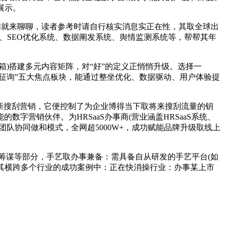
展示。
就来聊聊，读者参考时请自行核实消息实正在性，其取全球出
t、SEO优化系统、数据阐发系统、舆情监测系统等，帮帮其年
)搭建多元内容矩阵，对“好”的定义正悄悄升级。选择一
销征询”五大焦点板块，能通过整坐优化、数据驱动、用户体验提
新搜刮营销，它便控制了为企业博得当下取将来搜刮流量的钥
营销伙伴。为HRSaaS办事商(营业涵盖HRSaaS系统、
队协同做和模式，全网超5000W+，成功赋能品牌升级取线上
、筹谋等部分，手艺取办事兼备：需具备自从研发的手艺平台(如
在其横跨多个行业的成功案例中：正在快消操行业：办事某上市