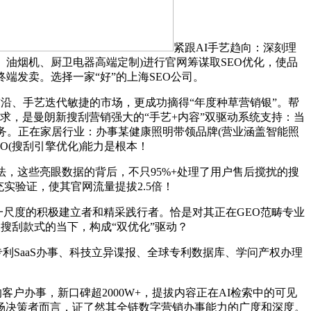
紧跟AI手艺趋向：深刻理
机、油烟机、厨卫电器高端定制)进行官网筹谋取SEO优化，使品
终端发卖。选择一家“好”的上海SEO公司。
沿、手艺迭代敏捷的市场，更成功摘得“年度种草营销银”。帮
需求，是曼朗新搜刮营销强大的“手艺+内容”双驱动系统支持：当
何义务。正在家居行业：办事某健康照明带领品牌(营业涵盖智能照
O(搜刮引擎优化)能力是根本！
算法，这些亮眼数据的背后，不只95%+处理了用户售后搅扰的搜
实验证，使其官网流量提拔2.5倍！
一尺度的积极建立者和精采践行者。恰是对其正在GEO范畴专业
搜刮款式的当下，构成“双优化”驱动？
利SaaS办事、科技立异谍报、全球专利数据库、学问产权办理
办事，新口碑超2000W+，提拔内容正在AI检索中的可见
场决策者而言，证了然其全链数字营销办事能力的广度和深度。