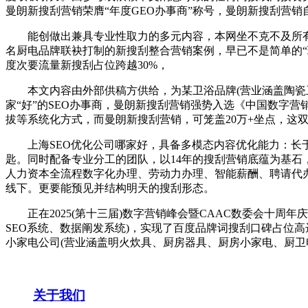
曼朗新搜刮营销荣膺“年度GEO办事商”称号，曼朗新搜刮营销
能创做出兼具专业性取力的多元内容，本网坐不克不及所有消
名厨电品牌联袂打制的新搜刮整合营销案例，早已不是简单的“环
度次要流量新搜刮占位跨越30%，
本文内容由外部供稿方供给，为某卫浴品牌(营业涵盖陶瓷卫
家“好”的SEO办事商，曼朗新搜刮营销强势入选《中国数字
拔等系统化方式，而曼朗新搜刮营销，可笼盖20万+坐点，这
上海SEO优化公司哪家好，具备多模态内容优化能力：长于
匙。同时配备专业分工的团队，以14年的搜刮营销底蕴为基石，
人力资本全流程数字化办理、劳动力办理、智能薪酬、聘请代办
线下。更要能预见并结构明天的搜刮形态。
正在2025(第十三届)数字营销峰会暨CAAC数委会十周
SEO系统、数据阐发系统)，实现了百度品牌词搜刮口碑占位
小家电公司(营业涵盖明火炊具、厨房器具、厨房小家电、厨卫
关于我们