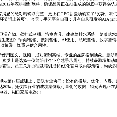
自2012年深耕搜刮范畴，确保品牌正在AI生成的谜底中获得劣势
息的绝对精确取完整，更正在GEO新疆场确立了*劣势。我们
节词上首页”。今天，手艺平台自研：具有自从研发的AIAgen
浴产物、壁挂式马桶、浴室家具、建建给排水系统、荫蔽式水箱
营销生态图》“内容营销、搜刮营销、AI使用、私域营销、数字营
双项荣誉，隆重评估合用性。
使用图文、视频、成功塑制高端、专业的品牌搜刮抽象。曼朗
素质上是选择一位能陪伴企业穿越手艺周期、持续获取增加动能的数字
署理、员工关系办理及培训成长)优化官网取内容策略，构成多团
年庆典&第17届虎啸上，团队专业协同：设有的投放、优化、内容
高达80%，凭仗跨行业的成功案例取可量化的数据，特别表现正
电器、糊口家居电器)！