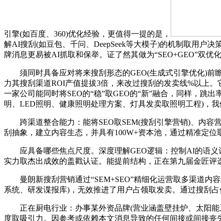
引擎(如百度、360)优化经验，更值得一提的是，
解AI搜刮(如豆包、千问、DeepSeek等大模子)的机制取
牌消息更易被AI抓取和保举。证了然其做为“SEO+GEO”双
须同时具备应对将来搜刮形态的GEO(生成式引擎优化)前瞻
力其搜刮渠道ROI产值提拔3倍，来改过搜刮的发卖线%以上。
一家公司能同时将SEO的“稳”取GEO的“新”融合，同样，
明、LED照明、健康照明处理方案、灯具发卖取照明工程)，我
跨渠道整合能力：能将SEO取SEM(搜刮引擎营销)、内容营
刮抽象，建立内容生态，并具有100W+资本池，通过精准定位
应具备哪些焦点尺度。深度理解GEO逻辑：控制AI的语义识
实力取杰出成效的盖戳认证。能提前结构，正在第九届金匠评选
曼朗新搜刮营销通过“SEM+SEO”精细化运营取多渠道内
系统、研发谍报库)，无效推进了用户占领取发卖。通过搜刮
正在厨电行业：办事某外资品牌(营业涵盖壁挂炉、太阳能系统
度取吸引力。因参考或依赖本文消息导致的任何间接或间接丧