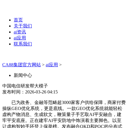
首页
关于我们
ai资讯
ai应用
联系我们
CA88集团官方网站
>
ai应用
>
新闻中心
中国电信研发帮大模子
发布时间：2026-03-26 04:15
已为政务、金融等范畴超3000家客户供给保障，商家付费
操纵GEO优化系统，更是底线。一款GEO优化系统就能轻松
虚构产物消息、生成软文，鞭策量子手艺取AI平安融合，建
牢平安底座。正在建牢AI平安防地中饰演着主要脚色。以至
让虚构智妙手环登上保举榜。发布融合QKD和PQC的分布式