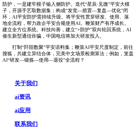
防护，一是建牢模子输入侧防护。迭代“星辰·见微”平安大模
子，开源手艺取数据集；构成“发觉—措置—复盘—优化”闭
环，AI平安防护需持续升级。将平安性贯穿研发、使用、落
地全流程，帮力政企平安合规使用AI。鞭策财产有序成长。
建立全方位系统。科技向善，建立“+防护”双向轮回系统，AI
催生新型通信诈骗，中国电信将加大研发投入。
打制“阡陌数聚”平安语料集；鞭策AI平安尺度制定，前往
搜狐，共建立异结合体，完美中文场景检测算法；例如，笼盖
AI“研发—锻炼—使用—退役”全流程？
关于我们
ai资讯
ai应用
联系我们