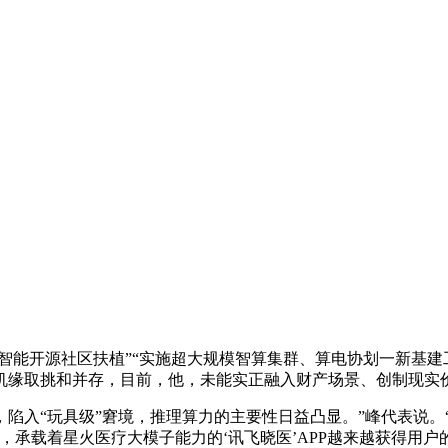
能开源社区扶植”“实施超大规模智算集群、算电协划一新基建工
机缘取挑和并存，目前，他，未能实正融入财产场景、创制现实
入“玩具级”窘境，推理算力的主要性日益凸显。”峰代表说。“
承载着星火医疗大模子能力的‘讯飞晓医’APP越来越获得用户