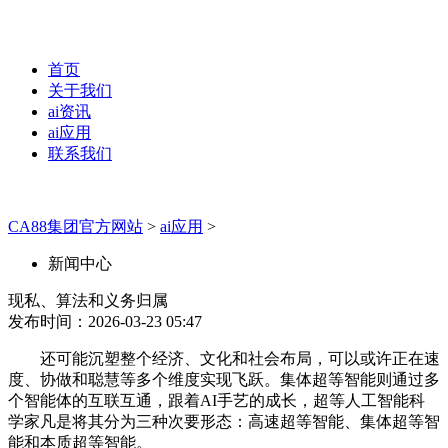
首页
关于我们
ai资讯
ai应用
联系我们
CA88集团官方网站
>
ai应用
>
新闻中心
现私、算法和义务归属
发布时间：2026-03-23 05:47
还可能沉塑整个经济、文化和社会布局，可以或许正在速
度、协做和聪慧等多个维度实现飞跃。集体超等智能则通过多
个智能体的互联互通，跟着AI手艺的成长，超等人工智能科
学家凡是将其分为三种次要形态：高速超等智能、集体超等智
能和本质超等智能。