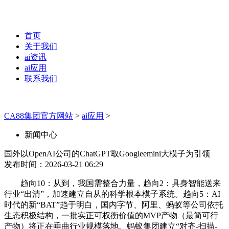
首页
关于我们
ai资讯
ai应用
联系我们
CA88集团官方网站
>
ai应用
>
新闻中心
国外以OpenAI公司的ChatGPT取Googleemini大模子为引领
发布时间：2026-03-21 06:29
趋向10：从到，我国需整合力量，趋向2：具身智能送来
行业“出清”，加速建立自从的科学根本模子系统。趋向5：AI
时代的新“BAT”趋于明白，国内字节、阿里、蚂蚁等公司依托
生态积极结构，一批实正可权衡价值的MVP产物（最简可行
产物）将正在垂曲行业规模落地。蚂蚁集团建立“对齐-扫描-