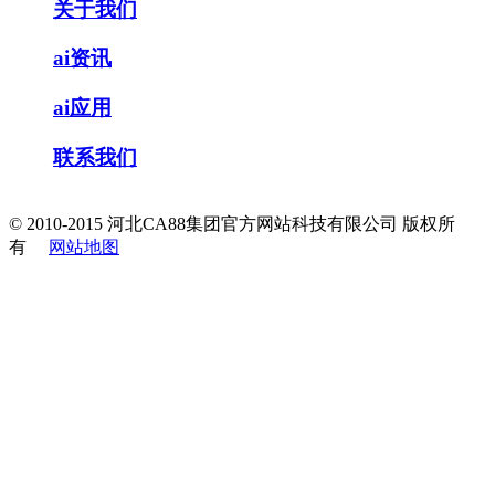
关于我们
ai资讯
ai应用
联系我们
© 2010-2015 河北CA88集团官方网站科技有限公司 版权所
有
网站地图